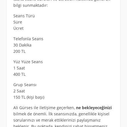
bilgi sunmaktadır:
Seans Türü
Süre
Ücret
Telefonla Seans
30 Dakika
200 TL
Yüz Yüze Seans
1 Saat
400 TL
Grup Seansı
2 Saat
150 TL (kişi başı)
Ali Gürses ile iletişime geçerken,
ne bekleyeceğinizi
bilmek de önemli. İlk seansınızda, genellikle kişisel
sorularınızı ve merak ettiklerinizi paylaşmanız
beklenir. Bu noktada, kendinizi rahat hissetmeniz