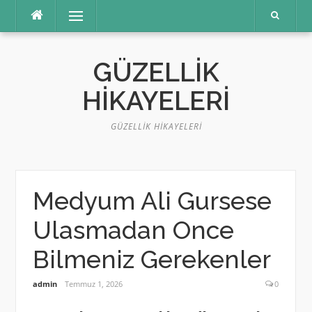
İçeriğe
Menü
atla
GÜZELLIK
HIKAYELERI
GÜZELLIK HIKAYELERI
Medyum Ali Gursese
Ulasmadan Once
Bilmeniz Gerekenler
admin
Temmuz 1, 2026
0