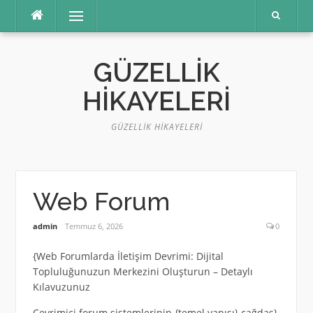
İçeriğe
Menü
atla
GÜZELLIK
HIKAYELERI
GÜZELLIK HIKAYELERI
Web Forum
admin
Temmuz 6, 2026
0
{Web Forumlarda İletişim Devrimi: Dijital
Topluluğunuzun Merkezini Oluşturun – Detaylı
Kılavuzunuz
Çevrimiçi forum sistemlerinin {temel yapısı} çağdaş}