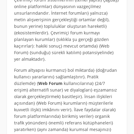
online platformlar} dünyasının vazgeçilmez
unsurlarındandır. İnternet forumları} yalnızca}
metin alışverişinin gerçekleştiği ortamlar değil},
bunun yerine} topluluklar oluşturan hareketli}
{ekosistemlerdir}. Çevrimiçi forum kurmayı
planlayan kurumlar} {sıklıkla şu gerçeği gözden
kaçırırlar}: hakiki sonuç} mevcut ortamda} {Web
Forum} {sunduğu} sürekli katılım} potansiyelinde}
yer almaktadır}.
Forum altyapısı kurmanız} bol miktarda} {doğrudan
kullanıcı yararlarını} sağlamlaştırır}. Pratik
düzlemde} {
Web Forum
kullanıcılarına} {24/7
erişim} alternatifi sunar} ve diyalogları} eşzamansız
olarak gerçekleştirmek} basitleşir}. İnsan ilişkileri
açısından} {Web Forum} kurumların} müşterilerle
kuvvetli ilişki} imkânını verir}. İlave faydalar olarak}
forum platformlarında} birikmiş veriler} organik
trafik yönünden} önemli} referans kütüphaneleri}
yaratırken} {aynı zamanda} kurumsal mesajınızı}