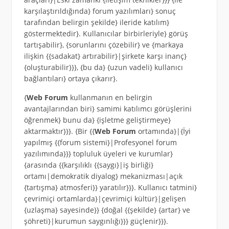
karşılaştırıldığında} forum yazılımları} sonuç
tarafından belirgin şekilde} ileride katılım}
göstermektedir}. Kullanıcılar birbirleriyle} görüş
tartışabilir}, {sorunlarını çözebilir} ve {markaya
ilişkin {{sadakat} artırabilir}|şirkete karşı inanç}
{oluşturabilir}}}, {bu da} {uzun vadeli} kullanıcı
bağlantıları} ortaya çıkarır}.
{
Web Forum
kullanmanın en belirgin
avantajlarından biri} samimi katılımcı görüşlerini
öğrenmek} bunu da} {işletme geliştirmeye}
aktarmaktır}}}. {Bir {{
Web Forum
ortamında}|{İyi
yapılmış {{forum sistemi}|Profesyonel forum
yazılımında}}} topluluk üyeleri ve kurumlar}
{arasında {{karşılıklı {{saygı}|iş birliği}
ortamı|demokratik diyalog} mekanizması|açık
{tartışma} atmosferi}} yaratılır}}}. Kullanıcı tatmini}
çevrimiçi ortamlarda}|çevrimiçi kültür}|gelişen
{uzlaşma} sayesinde}} {doğal {{şekilde} {artar} ve
şöhreti}|kurumun saygınlığı}}} güçlenir}}}.