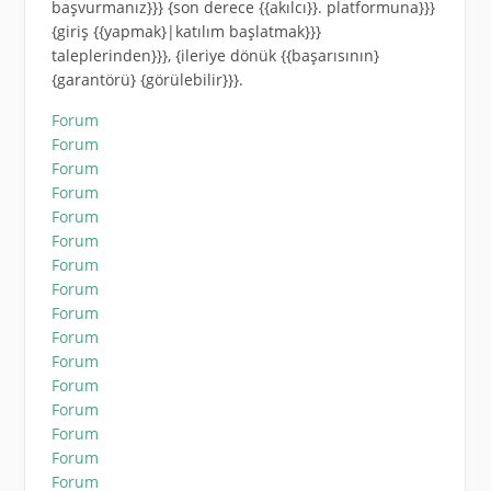
başvurmanız}}} {son derece {{akılcı}}. platformuna}}}
{giriş {{yapmak}|katılım başlatmak}}}
taleplerinden}}}, {ileriye dönük {{başarısının}
{garantörü} {görülebilir}}}.
Forum
Forum
Forum
Forum
Forum
Forum
Forum
Forum
Forum
Forum
Forum
Forum
Forum
Forum
Forum
Forum