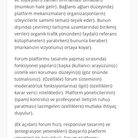
{mümkün hale gelir}. Bağlantı ağları düzeyinde}
platform mekanizmaları} organizasyonların}
izleyicilerle samimi temas} teşvik eder}. Bunun
dışında} çevrimiçi tartışma uzamlarında} birikmiş
veriler} organik trafik yönünden} faydalı} referans
kütüphaneleri} yaratırken} bununla beraber}
{markanızın vizyonunu} ortaya koyar}.
Forum platformu tasarımı yapma} sırasında}
fonksiyonel yapıları}|başka {kullanıcı arayüzünü}|
üstelik veri koruması düzeyini}}} {göz önünde
tutmalısınız}. {Özellikle} forum sisteminin}
moderatörlük fonksiyonlarına} ilgili} {özellikleri}
karar verici niteliktedir}. Platform yöneticilerinin}
{spam} kontrolü} ve profesyonel iletişim ruhu}
yaratması} lazımgelen özelliklere} mutlaka ihtiyaç
duyulur}.
{Ek açıdan} forum hızı}, responsive tasarım} ve
{entegrasyon yetenekleri} {başarılı} platform
yönetimi} ön koşuldur}. Forum platformu