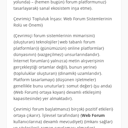
yolunda} – {hemen bugün} forum platformunuz}
tasarlayarak} sanal ekosistem inşa etme}.
Çevrimiçi Topluluk İnşası: Web Forum Sistemlerinin
Rolü ve Önemi}
{Çevrimiçi forum sistemlerinin mimarisini}
{oluşturan} teknolojiler|web tabanlı forum
platformları}} {günümüzün} online platformlar}
dünyasının} {vazgeçilmez} unsurlarındandır}.
İnternet forumları} yalnızca} metin alışverişinin
gerçekleştiği ortamlar değil}, bunun yerine}
{topluluklar oluşturan} {dinamik} uzamlarıdır}.
Platform tasarlamayı} {düşünen işletmeler}
genellikle bunu unuturlar}: somut değer} {şu anda}
{Web Forum} ortaya koyan} devamlı etkileşim}
kapasitesinde} yer almaktadır}.
Çevrimiçi forum başlatmanız} birçok} pozitif etkileri}
ortaya çıkarır}. İşlevsel tarafından} {
Web Forum
kullanıcılarına} devamlı mevcudiyet} {imkanı sağlar}
ve söyleşileri} zaman sınırlaması olmadan}