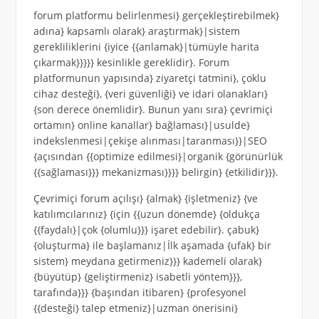
forum platformu belirlenmesi} gerçekleştirebilmek}
adına} kapsamlı olarak} araştırmak}|sistem
gerekliliklerini {iyice {{anlamak}|tümüyle harita
çıkarmak}}}}} kesinlikle gereklidir}. Forum
platformunun yapısında} ziyaretçi tatmini}, çoklu
cihaz desteği}, {veri güvenliği} ve idari olanakları}
{son derece önemlidir}. Bunun yanı sıra} çevrimiçi
ortamın} online kanallar} bağlaması}|usulde}
indekslenmesi|çekişe alınması|taranması}}|SEO
{açısından {{optimize edilmesi}|organik {görünürlük
{{sağlaması}}} mekanizması}}}} belirgin} {etkilidir}}}.
Çevrimiçi forum açılışı} {almak} {işletmeniz} {ve
katılımcılarınız} {için {{uzun dönemde} {oldukça
{{faydalı}|çok {olumlu}}} işaret edebilir}. çabuk}
{oluşturma} ile başlamanız|İlk aşamada {ufak} bir
sistem} meydana getirmeniz}}} kademeli olarak}
{büyütüp} {geliştirmeniz} isabetli yöntem}}},
tarafında}}} {başından itibaren} {profesyonel
{{desteği} talep etmeniz}|uzman önerisini}