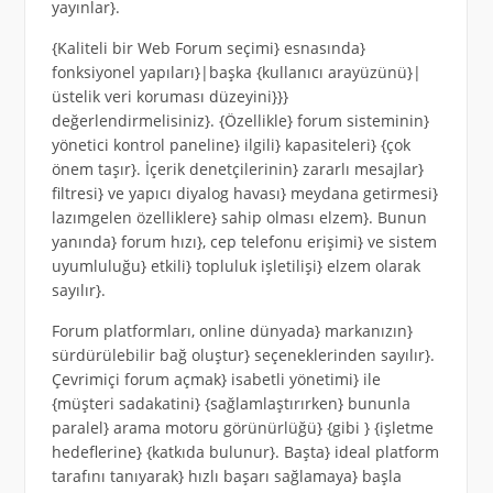
yayınlar}.
{Kaliteli bir Web Forum seçimi} esnasında}
fonksiyonel yapıları}|başka {kullanıcı arayüzünü}|
üstelik veri koruması düzeyini}}}
değerlendirmelisiniz}. {Özellikle} forum sisteminin}
yönetici kontrol paneline} ilgili} kapasiteleri} {çok
önem taşır}. İçerik denetçilerinin} zararlı mesajlar}
filtresi} ve yapıcı diyalog havası} meydana getirmesi}
lazımgelen özelliklere} sahip olması elzem}. Bunun
yanında} forum hızı}, cep telefonu erişimi} ve sistem
uyumluluğu} etkili} topluluk işletilişi} elzem olarak
sayılır}.
Forum platformları, online dünyada} markanızın}
sürdürülebilir bağ oluştur} seçeneklerinden sayılır}.
Çevrimiçi forum açmak} isabetli yönetimi} ile
{müşteri sadakatini} {sağlamlaştırırken} bununla
paralel} arama motoru görünürlüğü} {gibi } {işletme
hedeflerine} {katkıda bulunur}. Başta} ideal platform
tarafını tanıyarak} hızlı başarı sağlamaya} başla