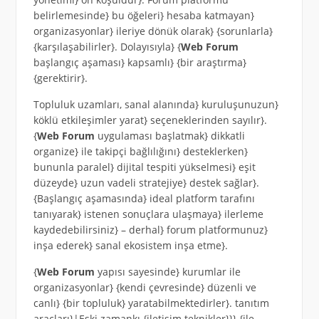
belirlemesinde} bu öğeleri} hesaba katmayan}
organizasyonlar} ileriye dönük olarak} {sorunlarla}
{karşılaşabilirler}. Dolayısıyla} {
Web Forum
başlangıç aşaması} kapsamlı} {bir araştırma}
{gerektirir}.
Topluluk uzamları, sanal alanında} kuruluşunuzun}
köklü etkileşimler yarat} seçeneklerinden sayılır}.
{
Web Forum
uygulaması başlatmak} dikkatli
organize} ile takipçi bağlılığını} desteklerken}
bununla paralel} dijital tespiti yükselmesi} eşit
düzeyde} uzun vadeli stratejiye} destek sağlar}.
{Başlangıç aşamasında} ideal platform tarafını
tanıyarak} istenen sonuçlara ulaşmaya} ilerleme
kaydedebilirsiniz} – derhal} forum platformunuz}
inşa ederek} sanal ekosistem inşa etme}.
{
Web Forum
yapısı sayesinde} kurumlar ile
organizasyonlar} {kendi çevresinde} düzenli ve
canlı} {bir topluluk} yaratabilmektedirler}. tanıtım
araçları}|Eski zamankı {iletişim teknikler}}} {ile