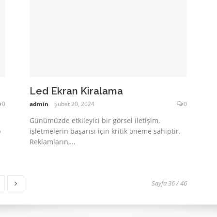
Led Ekran Kiralama
0
admin
Şubat 20, 2024
0
Günümüzde etkileyici bir görsel iletişim,
b
işletmelerin başarısı için kritik öneme sahiptir.
Reklamların,...
fa
Sayfa 36 / 46