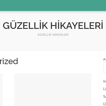
GÜZELLIK HIKAYELERI
GÜZELLIK HIKAYELERI
rized
A
I
L
S
Ü