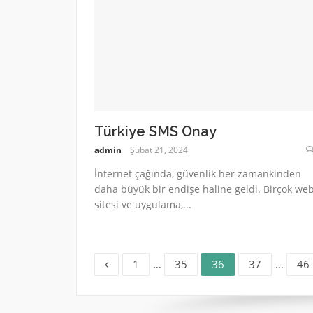
Türkiye SMS Onay
admin
Şubat 21, 2024
İnternet çağında, güvenlik her zamankinden
daha büyük bir endişe haline geldi. Birçok we
sitesi ve uygulama,...
Sayfa
Sayfa
Sayfa
Sayfa
Say
Yazı
1
…
35
36
37
…
46
sayfalaması