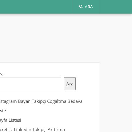
ARA
ra
Ara
nstagram Bayan Takipçi Çoğaltma Bedava
iste
ayfa Listesi
cretsiz Linkedin Takipçi Arttırma