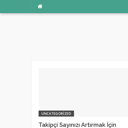
İçeriğe
atla
UNCATEGORIZED
Takipçi Sayınızı Artırmak İçin