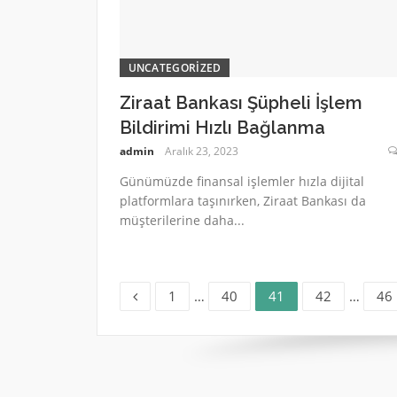
UNCATEGORIZED
Ziraat Bankası Şüpheli İşlem
Bildirimi Hızlı Bağlanma
admin
Aralık 23, 2023
Günümüzde finansal işlemler hızla dijital
platformlara taşınırken, Ziraat Bankası da
müşterilerine daha...
Sayfa
Sayfa
Sayfa
Sayfa
Say
Yazı
1
…
40
41
42
…
46
sayfalaması