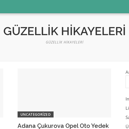
GÜZELLIK HIKAYELERI
GÜZELLIK HIKAYELERI
A
I
L
UNCATEGORIZED
S
Adana Çukurova Opel Oto Yedek
Ü