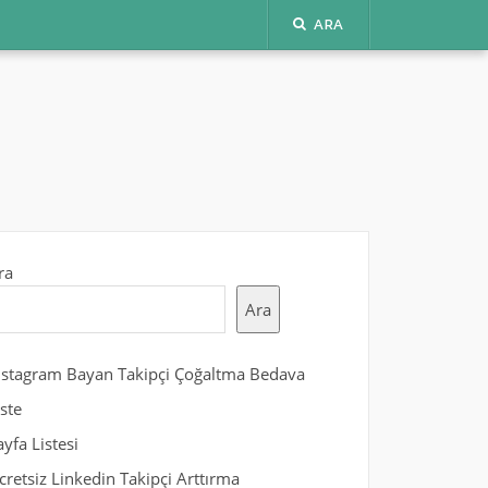
ARA
ra
Ara
nstagram Bayan Takipçi Çoğaltma Bedava
iste
ayfa Listesi
cretsiz Linkedin Takipçi Arttırma