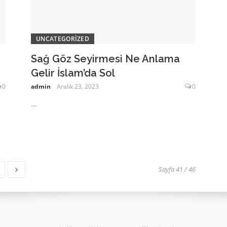
UNCATEGORIZED
Sağ Göz Seyirmesi Ne Anlama
Gelir İslam’da Sol
0
admin
Aralık 23, 2023
0
...
fa
Sayfa 41 / 46