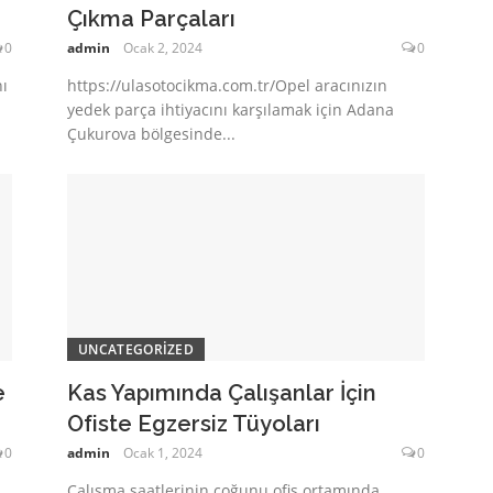
Çıkma Parçaları
0
admin
Ocak 2, 2024
0
ı
https://ulasotocikma.com.tr/Opel aracınızın
yedek parça ihtiyacını karşılamak için Adana
Çukurova bölgesinde...
UNCATEGORIZED
e
Kas Yapımında Çalışanlar İçin
Ofiste Egzersiz Tüyoları
0
admin
Ocak 1, 2024
0
Çalışma saatlerinin çoğunu ofis ortamında