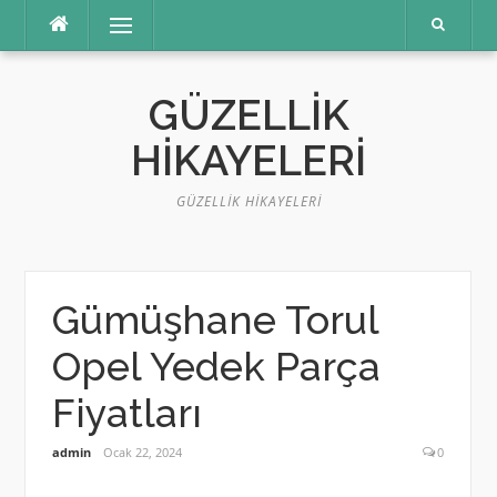
İçeriğe
Menü
atla
GÜZELLIK
HIKAYELERI
GÜZELLIK HIKAYELERI
Gümüşhane Torul
Opel Yedek Parça
Fiyatları
admin
Ocak 22, 2024
0