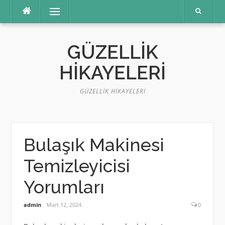
İçeriğe
Menü
atla
GÜZELLIK
HIKAYELERI
GÜZELLIK HIKAYELERI
Bulaşık Makinesi
Temizleyicisi
Yorumları
admin
Mart 12, 2024
0