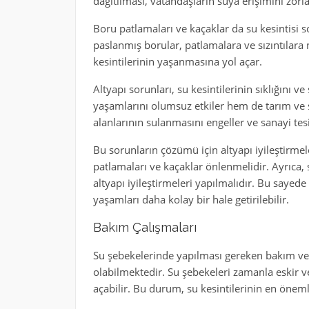
dağıtılması, vatandaşların suya erişimini zorlaş
Boru patlamaları ve kaçaklar da su kesintisi s
paslanmış borular, patlamalara ve sızıntılar
kesintilerinin yaşanmasına yol açar.
Altyapı sorunları, su kesintilerinin sıklığını v
yaşamlarını olumsuz etkiler hem de tarım ve sa
alanlarının sulanmasını engeller ve sanayi tesi
Bu sorunların çözümü için altyapı iyileştirmel
patlamaları ve kaçaklar önlenmelidir. Ayrıca, 
altyapı iyileştirmeleri yapılmalıdır. Bu sayede
yaşamları daha kolay bir hale getirilebilir.
Bakım Çalışmaları
Su şebekelerinde yapılması gereken bakım ve o
olabilmektedir. Su şebekeleri zamanla eskir v
açabilir. Bu durum, su kesintilerinin en öneml