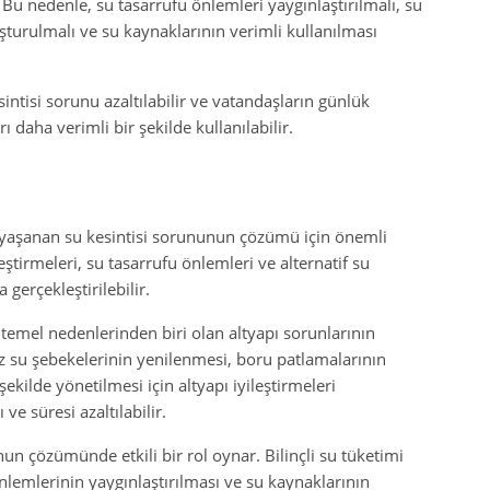
Bu nedenle, su tasarrufu önlemleri yaygınlaştırılmalı, su
uşturulmalı ve su kaynaklarının verimli kullanılması
intisi sorunu azaltılabilir ve vatandaşların günlük
daha verimli bir şekilde kullanılabilir.
 yaşanan su kesintisi sorununun çözümü için önemli
eştirmeleri, su tasarrufu önlemleri ve alternatif su
 gerçekleştirilebilir.
n temel nedenlerinden biri olan altyapı sorunlarının
iz su şebekelerinin yenilenmesi, boru patlamalarının
kilde yönetilmesi için altyapı iyileştirmeleri
 ve süresi azaltılabilir.
un çözümünde etkili bir rol oynar. Bilinçli su tüketimi
önlemlerinin yaygınlaştırılması ve su kaynaklarının