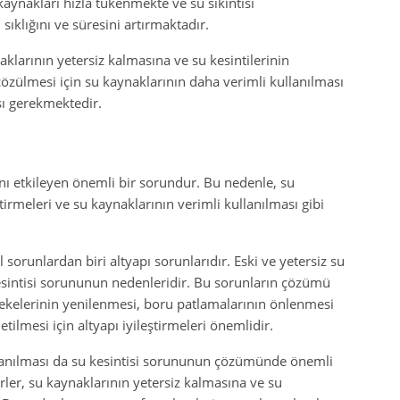
ynakları hızla tükenmekte ve su sıkıntısı
ıklığını ve süresini artırmaktadır.
aklarının yetersiz kalmasına ve su kesintilerinin
ülmesi için su kaynaklarının daha verimli kullanılması
sı gerekmektedir.
ını etkileyen önemli bir sorundur. Bu nedenle, su
tirmeleri ve su kaynaklarının verimli kullanılması gibi
l sorunlardan biri altyapı sorunlarıdır. Eski ve yetersiz su
kesintisi sorununun nedenleridir. Bu sorunların çözümü
şebekelerinin yenilenmesi, boru patlamalarının önlenmesi
tilmesi için altyapı iyileştirmeleri önemlidir.
llanılması da su kesintisi sorununun çözümünde önemli
örler, su kaynaklarının yetersiz kalmasına ve su