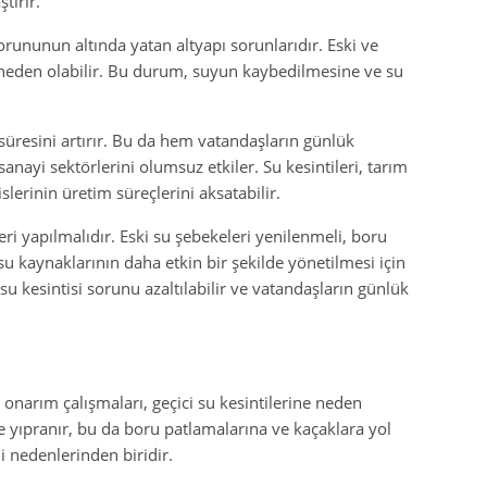
tırır.
orununun altında yatan altyapı sorunlarıdır. Eski ve
a neden olabilir. Bu durum, suyun kaybedilmesine ve su
e süresini artırır. Bu da hem vatandaşların günlük
nayi sektörlerini olumsuz etkiler. Su kesintileri, tarım
slerinin üretim süreçlerini aksatabilir.
eri yapılmalıdır. Eski su şebekeleri yenilenmeli, boru
su kaynaklarının daha etkin bir şekilde yönetilmesi için
 su kesintisi sorunu azaltılabilir ve vatandaşların günlük
narım çalışmaları, geçici su kesintilerine neden
e yıpranır, bu da boru patlamalarına ve kaçaklara yol
i nedenlerinden biridir.