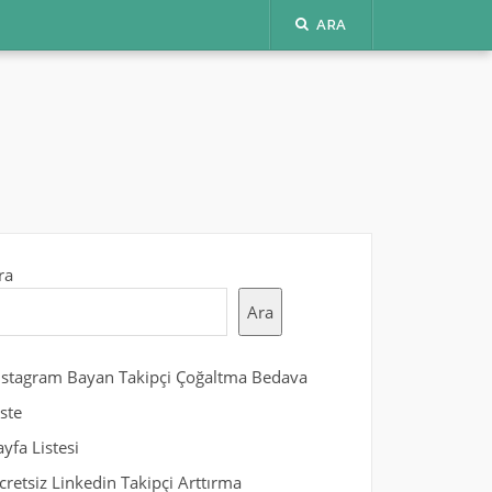
ARA
ra
Ara
nstagram Bayan Takipçi Çoğaltma Bedava
iste
ayfa Listesi
cretsiz Linkedin Takipçi Arttırma