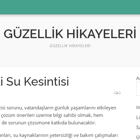
GÜZELLIK HIKAYELERI
GÜZELLIK HIKAYELERI
 Su Kesintisi
A
0
I
isi sorunu, vatandaşların günlük yaşamlarını etkileyen
çözüm önerileri üzerine bilgi sahibi olmak, hem
L
m de sorunun çözümüne katkıda bulunacaktır.
S
nları, su kaynaklarının yetersizliği ve bakım çalışmaları
Ü