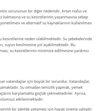
sintisi sorununun bir diğer nedenidir. Artan nüfus ve
rsiz kalmasına ve su kesintilerinin yaşanmasına sebep
 yönetilmesi ve alternatif su kaynaklarının kullanılması
su kesintilerine neden olabilmektedir. Su şebekelerinde
ı, suyun kesilmesine yol açabilmektedir. Bu
ılması, su kesintilerinin minimize edilmesine yardımcı
ayan vatandaşlar için büyük bir sorundur. Vatandaşlar,
aşamaktadır. Su olmadan temizlik yapmak, yemek
larını karşılamakta güçlük çekmektedirler. Ayrıca,
n olumsuz etkilenmektedir.
erimli bir şekilde yetişmesi için hayati öneme sahiptir.