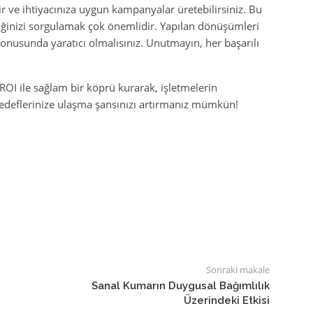
lir ve ihtiyacınıza uygun kampanyalar üretebilirsiniz. Bu
çtiğinizi sorgulamak çok önemlidir. Yapılan dönüşümleri
 konusunda yaratıcı olmalısınız. Unutmayın, her başarılı
OI ile sağlam bir köprü kurarak, işletmelerin
deflerinize ulaşma şansınızı artırmanız mümkün!
Sonraki makale
Sanal Kumarın Duygusal Bağımlılık
Üzerindeki Etkisi