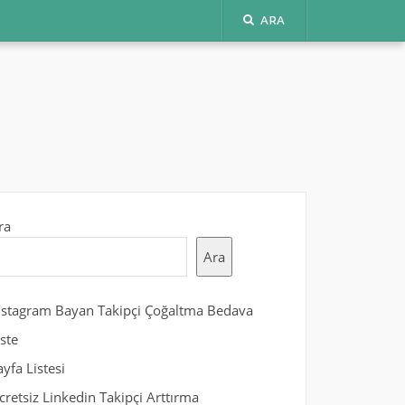
ARA
ra
Ara
nstagram Bayan Takipçi Çoğaltma Bedava
iste
ayfa Listesi
cretsiz Linkedin Takipçi Arttırma