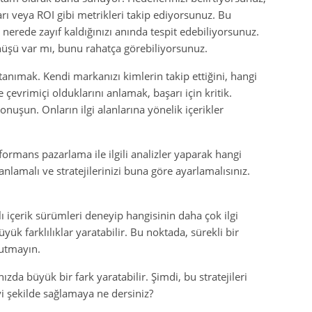
ı veya ROI gibi metrikleri takip ediyorsunuz. Bu
 nerede zayıf kaldığınızı anında tespit edebiliyorsunuz.
önüşü var mı, bunu rahatça görebiliyorsunuz.
i tanımak. Kendi markanızı kimlerin takip ettiğini, hangi
 çevrimiçi olduklarını anlamak, başarı için kritik.
konuşun. Onların ilgi alanlarına yönelik içerikler
erformans pazarlama ile ilgili analizler yaparak hangi
amalı ve stratejilerinizi buna göre ayarlamalısınız.
rklı içerik sürümleri deneyip hangisinin daha çok ilgi
yük farklılıklar yaratabilir. Bu noktada, sürekli bir
utmayın.
zda büyük bir fark yaratabilir. Şimdi, bu stratejileri
i şekilde sağlamaya ne dersiniz?