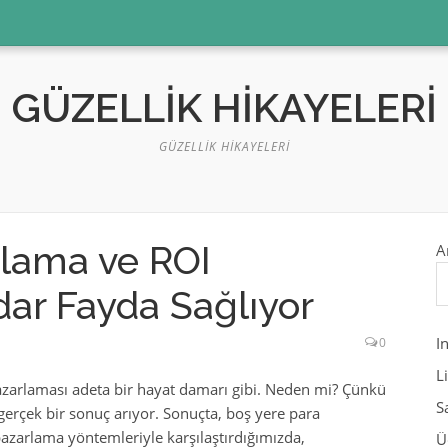
GÜZELLIK HIKAYELERI
GÜZELLIK HIKAYELERI
lama ve ROI
A
ar Fayda Sağlıyor
I
0
L
azarlaması adeta bir hayat damarı gibi. Neden mi? Çünkü
S
rçek bir sonuç arıyor. Sonuçta, boş yere para
azarlama yöntemleriyle karşılaştırdığımızda,
Ü