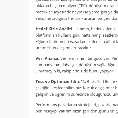
tıklama başına maliyet (CPC), dönüşüm oranlar
metrikler sayesinde neyin işe yaradığını ya da
Yani, harcadığınız her bir kuruşun bir geri d
Hedef Kitle Analizi
: İlk adım, hedef kitleniz
platformları kullandığını, hatta hangi saatlerde
Eğlenceli bir metin yazarken, kitlenizin dilini 
üretmek, etkileşimi artıracaktır.
Veri Analizi
: Verilerin sihirli bir gücü var. P
kampanyanın daha çok dönüşüm sağladığını anl
Unutmayın ki, rakipleriniz de bunu yapıyor!
Test ve Optimize Edin
: “A/B test”leri ile fa
çektiğini keşfedebilirsiniz. Küçük değişimler bü
gelişim ve öğrenim sürecinde olduğunuzu un
Performans pazarlama stratejileri, pazarlamanı
benimseyip, yatırımınızın geri dönüşünü en iy