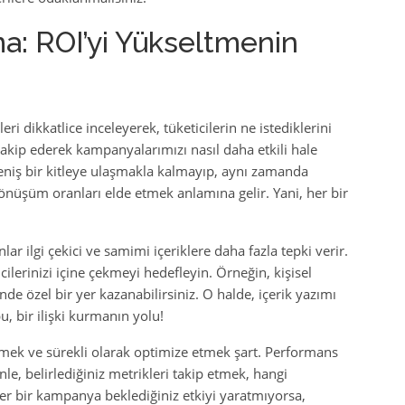
a: ROI’yi Yükseltmenin
ileri dikkatlice inceleyerek, tüketicilerin ne istediklerini
ı takip ederek kampanyalarımızı nasıl daha etkili hale
geniş bir kitleye ulaşmakla kalmayıp, aynı zamanda
dönüşüm oranları elde etmek anlamına gelir. Yani, her bir
nlar ilgi çekici ve samimi içeriklere daha fazla tepki verir.
cilerinizi içine çekmeyi hedefleyin. Örneğin, kişisel
nde özel bir yer kazanabilirsiniz. O halde, içerik yazımı
, bir ilişki kurmanın yolu!
lemek ve sürekli olarak optimize etmek şart. Performans
e, belirlediğiniz metrikleri takip etmek, hangi
Eğer bir kampanya beklediğiniz etkiyi yaratmıyorsa,