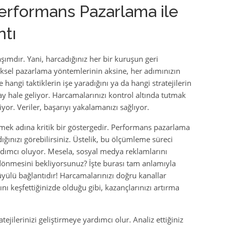
Performans Pazarlama ile
ntı
ımdır. Yani, harcadığınız her bir kuruşun geri
ksel pazarlama yöntemlerinin aksine, her adımınızın
e hangi taktiklerin işe yaradığını ya da hangi stratejilerin
ay hale geliyor. Harcamalarınızı kontrol altında tutmak
iyor. Veriler, başarıyı yakalamanızı sağlıyor.
ölçmek adına kritik bir göstergedir. Performans pazarlama
ığınızı görebilirsiniz. Üstelik, bu ölçümleme süreci
rdımcı oluyor. Mesela, sosyal medya reklamlarını
 dönmesini bekliyorsunuz? İşte burası tam anlamıyla
yülü bağlantıdır! Harcamalarınızı doğru kanallar
ını keşfettiğinizde olduğu gibi, kazançlarınızı artırma
ejilerinizi geliştirmeye yardımcı olur. Analiz ettiğiniz