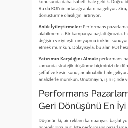
konusunda daha isabetli hale geldik. Doğru bir 
Bu da ROI’nin artacağı anlamına geliyor. Zira, 
dönüştürme olasılığını artırıyor.
Anlık İyileştirmeler:
Performans pazarlamanın
alabilmemiz. Bir kampanya başlattığınızda, he
değişim ve iyileştirme yapma imkânı sunuyor
etmek mümkün. Dolayısıyla, bu alan ROI hesap
Yatırımın Karşılığını Almak:
performans paza
zamanda stratejik düşünme biçiminizi de dö
şeffaf ve kesin sonuçlar alınabilir hale geliyo
analizlerle mümkün. Unutmayın, işin içinde ve
Performans Pazarlama 
Geri Dönüşünü En İyi 
Düşünün ki, bir reklam kampanyası başlatıyo
görebiliyorsunuz. İşte performans pazarlama 