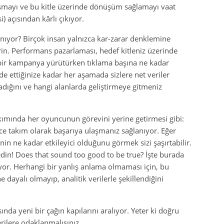
laşmayı ve bu kitle üzerinde dönüşüm sağlamayı vaat
) açısından kârlı çıkıyor.
ıyor? Birçok insan yalnızca kar-zarar denklemine
n. Performans pazarlaması, hedef kitleniz üzerinde
 bir kampanya yürütürken tıklama başına ne kadar
de ettiğinize kadar her aşamada sizlere net veriler
radığını ve hangi alanlarda geliştirmeye gitmeniz
kımında her oyuncunun görevini yerine getirmesi gibi:
e takım olarak başarıya ulaşmanız sağlanıyor. Eğer
nin ne kadar etkileyici olduğunu görmek sizi şaşırtabilir.
in! Does that sound too good to be true? İşte burada
yor. Herhangi bir yanlış anlama olmaması için, bu
ayalı olmayıp, analitik verilerle şekillendiğini
da yeni bir çağın kapılarını aralıyor. Yeter ki doğru
erilere odaklanmalısınız.