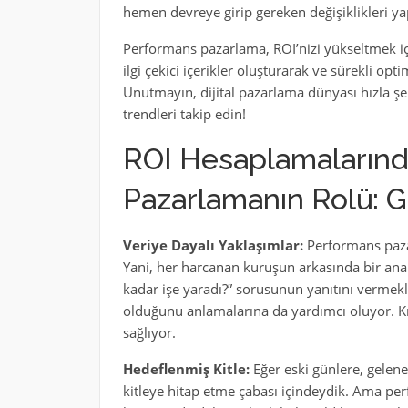
hemen devreye girip gereken değişiklikleri ya
Performans pazarlama, ROI’nizi yükseltmek için 
ilgi çekici içerikler oluşturarak ve sürekli op
Unutmayın, dijital pazarlama dünyası hızla şe
trendleri takip edin!
ROI Hesaplamaların
Pazarlamanın Rolü: G
Veriye Dayalı Yaklaşımlar:
Performans pazar
Yani, her harcanan kuruşun arkasında bir anal
kadar işe yaradı?” sorusunun yanıtını vermekl
olduğunu anlamalarına da yardımcı oluyor. Kıs
sağlıyor.
Hedeflenmiş Kitle:
Eğer eski günlere, gelen
kitleye hitap etme çabası içindeydik. Ama per