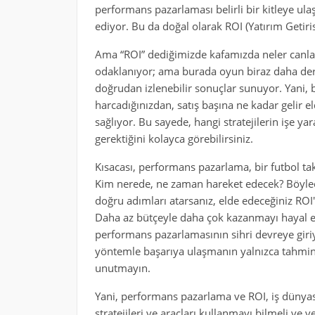
performans pazarlaması belirli bir kitleye u
ediyor. Bu da doğal olarak ROI (Yatırım Getirisi
Ama “ROI” dediğimizde kafamızda neler canlan
odaklanıyor; ama burada oyun biraz daha deri
doğrudan izlenebilir sonuçlar sunuyor. Yani,
harcadığınızdan, satış başına ne kadar gelir el
sağlıyor. Bu sayede, hangi stratejilerin işe ya
gerektiğini kolayca görebilirsiniz.
Kısacası, performans pazarlama, bir futbol ta
Kim nerede, ne zaman hareket edecek? Böylec
doğru adımları atarsanız, elde edeceğiniz ROI'
Daha az bütçeyle daha çok kazanmayı hayal ed
performans pazarlamasının sihri devreye giri
yöntemle başarıya ulaşmanın yalnızca tahmine d
unutmayın.
Yani, performans pazarlama ve ROI, iş dünyasın
stratejileri ve araçları kullanmayı bilmeli ve v