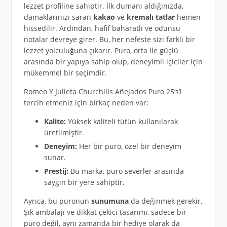
lezzet profiline sahiptir. İlk dumanı aldığınızda,
damaklarınızı saran
kakao
ve
kremalı tatlar
hemen
hissedilir. Ardından, hafif baharatlı ve odunsu
notalar devreye girer. Bu, her nefeste sizi farklı bir
lezzet yolculuğuna çıkarır. Puro, orta ile güçlü
arasında bir yapıya sahip olup, deneyimli içiciler için
mükemmel bir seçimdir.
Romeo Y Julieta Churchills Añejados Puro 25’s’i
tercih etmeniz için birkaç neden var:
Kalite:
Yüksek kaliteli tütün kullanılarak
üretilmiştir.
Deneyim:
Her bir puro, özel bir deneyim
sunar.
Prestij:
Bu marka, puro severler arasında
saygın bir yere sahiptir.
Ayrıca, bu puronun
sunumuna
da değinmek gerekir.
Şık ambalajı ve dikkat çekici tasarımı, sadece bir
puro değil, aynı zamanda bir hediye olarak da