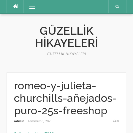
İçeriğe
Menü
atla
GÜZELLIK
HIKAYELERI
GÜZELLIK HIKAYELERI
romeo-y-julieta-
churchills-añejados-
puro-25s-freeshop
admin
Temmuz 6, 2025
0