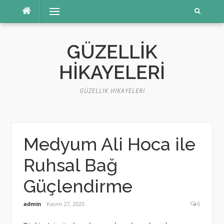
İçeriğe
Menü
atla
GÜZELLIK
HIKAYELERI
GÜZELLIK HIKAYELERI
Medyum Ali Hoca ile
Ruhsal Bağ
Güçlendirme
admin
Kasım 27, 2025
0